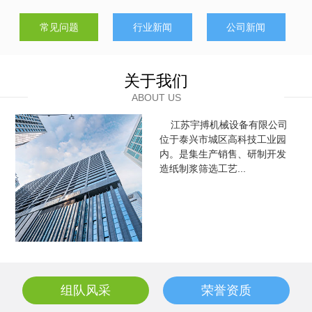
常见问题
行业新闻
公司新闻
冲孔筛是筛板的一种由不锈钢板、铝板、低碳钢板、铝镁合
金板、铜板、镍板制成。广泛应用于化工机械、制药设备、食品
饮料机械、卷烟机械、收割机、干洗机、熨烫台、消音设备、制
关于我们
冷设备(空调)扬声器、工艺品制作、造...
ABOUT US
江苏宇搏机械设备有限公司
位于泰兴市城区高科技工业园
内。是集生产销售、研制开发
造纸制浆筛选工艺...
组队风采
荣誉资质