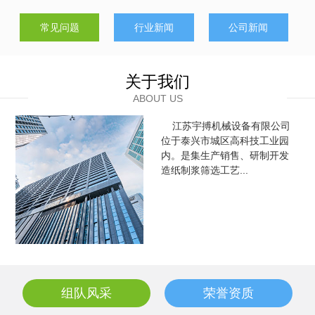
常见问题
行业新闻
公司新闻
冲孔筛是筛板的一种由不锈钢板、铝板、低碳钢板、铝镁合
金板、铜板、镍板制成。广泛应用于化工机械、制药设备、食品
饮料机械、卷烟机械、收割机、干洗机、熨烫台、消音设备、制
关于我们
冷设备(空调)扬声器、工艺品制作、造...
ABOUT US
江苏宇搏机械设备有限公司
位于泰兴市城区高科技工业园
内。是集生产销售、研制开发
造纸制浆筛选工艺...
组队风采
荣誉资质